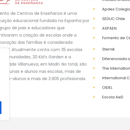
Apdes Colegio
ento de Centros de Enseñanza é uma
SEDUC Chile
ituição educacional fundada na Espanha por
rupo de pais e educadores que
ASPAEN
ntivaram a criação de escolas onde a
Fomento de C
boração das famílias é considerada
Sternik
ncial. Atualmente conta com 35 escolas
1 comunidades, 20 Kid’s Garden e a
Diferenciada.
ersidade Villanueva, em Madri. No total, são
The Internation
94 alunas e alunos nas escolas, mais de
International C
00 ex-alunos e mais de 2.905 profissionais.
OIDEL
Escola AeD