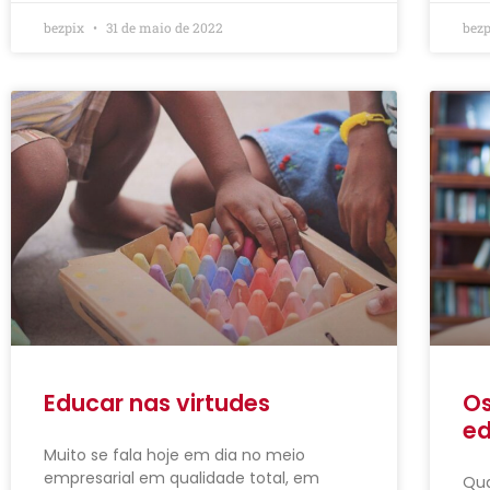
bezpix
31 de maio de 2022
bez
Educar nas virtudes
Os
e
Muito se fala hoje em dia no meio
empresarial em qualidade total, em
Qua