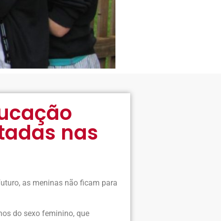
ducação
ntadas nas
futuro, as meninas não ficam para
anos do sexo feminino, que