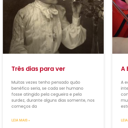
Três dias para ver
A 
Muitas vezes tenho pensado quão
A e
benéfico seria, se cada ser humano
int
fosse atingido pela cegueira e pela
com
surdez, durante alguns dias somente, nos
mui
começos da
est
LEIA MAIS »
LEIA