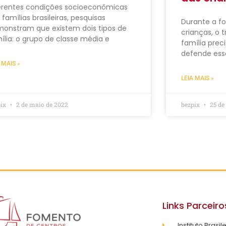
erentes condições socioeconômicas
 famílias brasileiras, pesquisas
Durante a f
onstram que existem dois tipos de
crianças, o 
ília: o grupo de classe média e
família pre
defende ess
 MAIS »
LEIA MAIS »
pix
2 de maio de 2022
bezpix
25 de 
Links Parceiro
Instituto Brasil