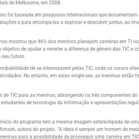
tais de Melbourne, em 2008.
sexo foi baseada em pesquisas internacionais que documentam o
alações e para encoraja-las a explorar e descobrir juntas, ao i
anos mostrou que 46% dos meninos planejam carreiras em TI o
objetivo de ajudar a reverter a diferença de gênero das TIC e 
 seu futuro.
obabilidade de se interessarem pelas TIC, onde os cursos ofer
ividades. No entanto, em salas single-sex, as meninas estão fel
s de TIC para as meninas, abrangendo os três componentes do 
rias estudantes de tecnologia da informação e apresentações reg
o início do programa tem a mesma imagem estereotipada de uma
e Monash, autora do projeto. “A ideia é sempre um homem de me
eninas para a possibilidade de prosseguir uma carreira em TIC. 