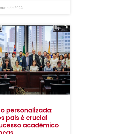
 maio de 2022
o personalizada:
s pais é crucial
sucesso acadêmico
nças