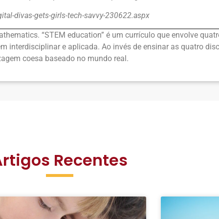
tal-divas-gets-girls-tech-savvy-230622.aspx
thematics. “STEM education” é um currículo que envolve quatro 
nterdisciplinar e aplicada. Ao invés de ensinar as quatro dis
zagem coesa baseado no mundo real.
Artigos Recentes