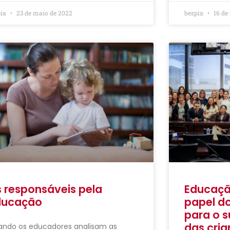
pix
23 de maio de 2022
bezpix
16 de
 responsáveis pela
Educaçã
ducação
papel do
para o 
das cria
ndo os educadores analisam as