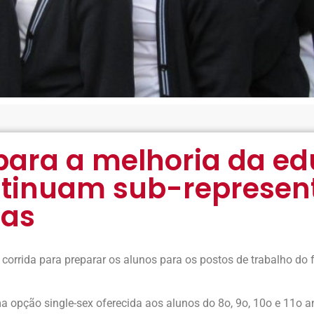
para a melhoria da e
ontinuam sub-represe
cas
corrida para preparar os alunos para os postos de trabalho do 
uma opção single-sex oferecida aos alunos do 8o, 9o, 10o e 11o 