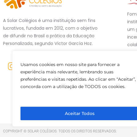
Fom
A Solar Colégios é uma instituição sem fins
inst
lucrativos, fundada em 2012, com o objetivo
um g
de difundir no Brasil a prática da Educação
ince
Personalizada, segundo Víctor García Hoz.
cola
esse
em 1
Usamos cookies em nosso site para fornecer a
Univ
experiência mais relevante, lembrando suas
24.6
preferências e visitas repetidas. Ao clicar em “Aceitar”,
90.0
concorda com a utilização de TODOS os cookies.
Aceitar Todos
COPYRIGHT © SOLAR COLÉGIOS. TODOS OS DIREITOS RESERVADOS.