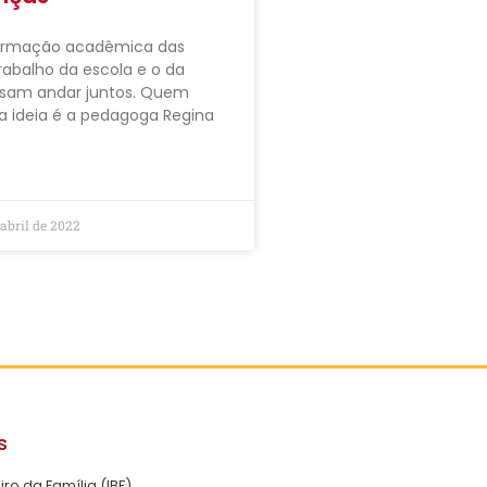
ormação acadêmica das
trabalho da escola e o da
cisam andar juntos. Quem
a ideia é a pedagoga Regina
abril de 2022
s
eiro da Família (IBF)