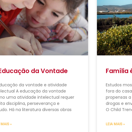
Educação da Vontade
Família 
ducação da vontade e atividade
Estudos mos
electual A educação da vontade
fora do cas
o uma atividade intelectual requer
propensas a 
ta disciplina, perseverança e
drogas e env
udo. Há na literatura diversas obras
O Child Tren
 MAIS »
LEIA MAIS »